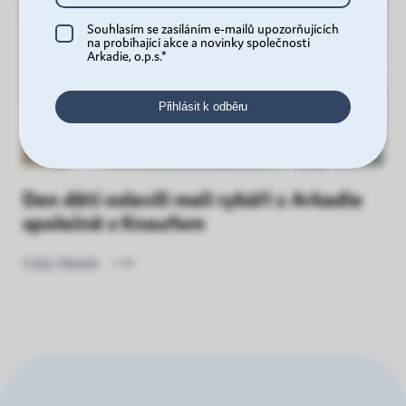
Souhlasím se zasíláním e-mailů upozorňujících
na probíhající akce a novinky společnosti
Arkadie, o.p.s.*
Přihlásit k odběru
Den dětí oslavili malí rybáři z Arkadie
společně s Knaufem
Celý článek